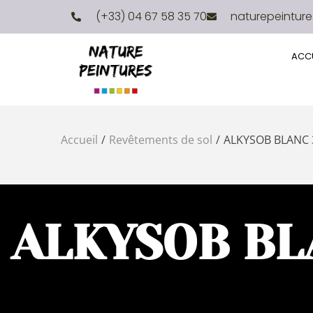
(+33) 04 67 58 35 70
naturepeintur
ACCU
Accueil
/
Revêtements de sol
/
ALKYSOB BLANC 
ALKYSOB BL