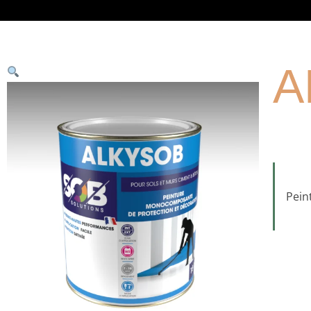
A
Pein