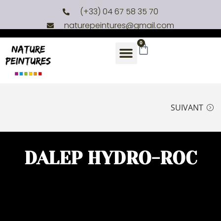
(+33) 04 67 58 35 70
naturepeintures@gmail.com
0
SUIVANT
DALEP HYDRO-ROC