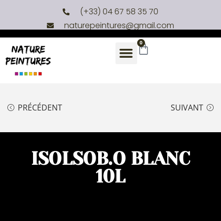
(+33) 04 67 58 35 70
naturepeintures@gmail.com
0
PRÉCÉDENT
SUIVANT
ISOLSOB.O BLANC
10L