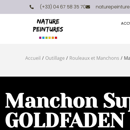
(+33) 04 67 58 35 70
naturepeintur
ACCU
Accueil
/
Outillage
/
Rouleaux et Manchons
/
Ma
Manchon Sup
GOLDFADEN 