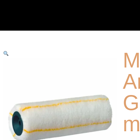
M
A
G