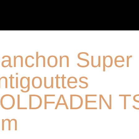
anchon Super
ntigouttes
OLDFADEN TS
mm