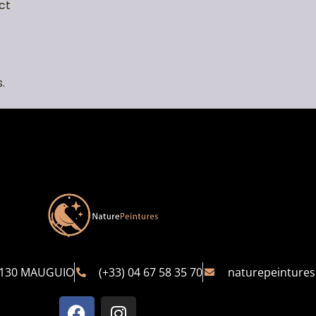
ct
.
4130 MAUGUIO
(+33) 04 67 58 35 70
naturepeinture