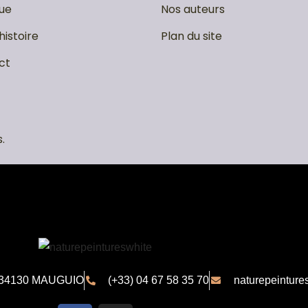
ue
Nos auteurs
histoire
Plan du site
ct
.
34130 MAUGUIO
(+33) 04 67 58 35 70
naturepeintur