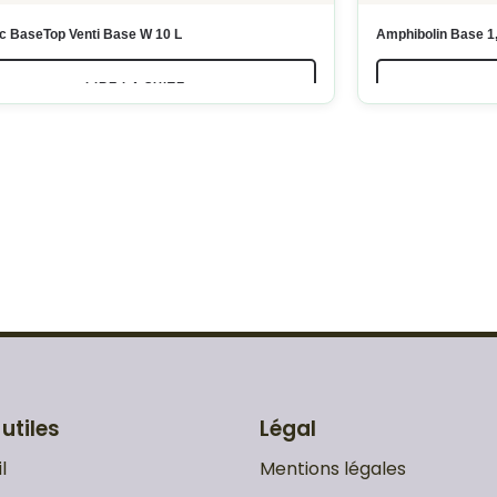
c BaseTop Venti Base W 10 L
Amphibolin Base 1,
LIRE LA SUITE
 utiles
Légal
l
Mentions légales