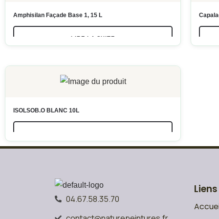
Amphisilan Façade Base 1, 15 L
Capala
LIRE LA SUITE
ISOLSOB.O BLANC 10L
LIRE LA SUITE
Liens
04.67.58.35.70
Accuei
contact@naturepeintures.fr