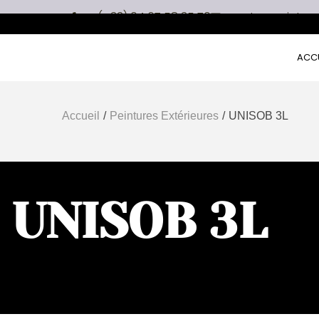
(+33) 04 67 58 35 70
naturepeintur
ACCU
Accueil
/
Peintures Extérieures
/
UNISOB 3L
UNISOB 3L