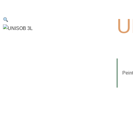
U
Pein