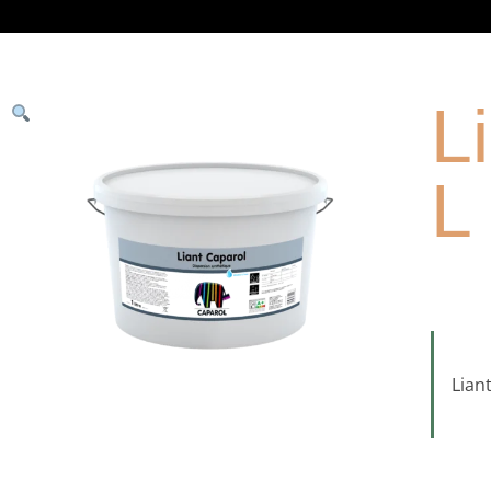
L
L
Lian