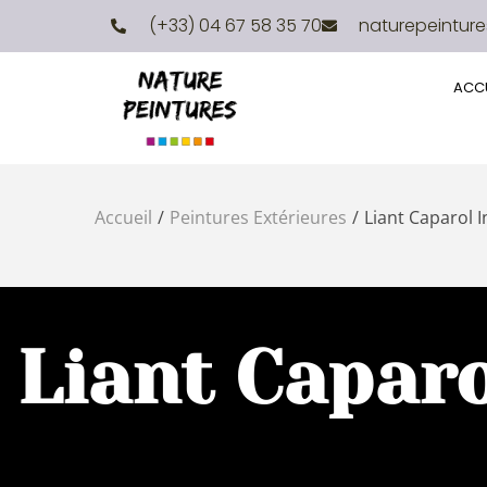
(+33) 04 67 58 35 70
naturepeintur
ACCU
Accueil
/
Peintures Extérieures
/
Liant Caparol I
Liant Caparo