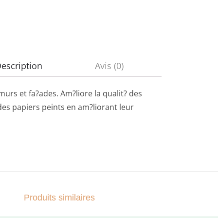
escription
Avis (0)
murs et fa?ades. Am?liore la qualit? des
e des papiers peints en am?liorant leur
Produits similaires