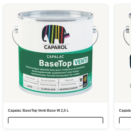
Capalac BaseTop Venti Base W 2,5 L
Capala
LIRE LA SUITE